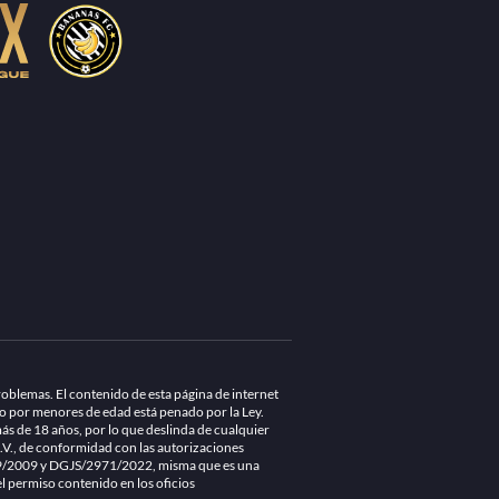
blemas. El contenido de esta página de internet
do por menores de edad está penado por la Ley.
s de 18 años, por lo que deslinda de cualquier
.V., de conformidad con las autorizaciones
179/2009 y DGJS/2971/2022, misma que es una
el permiso contenido en los oficios