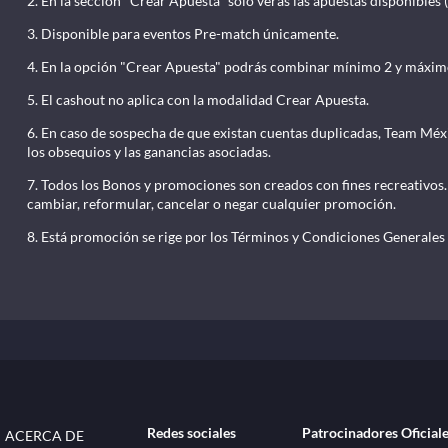
2. En la sección "Crear Apuesta" solo verás las apuestas disponibles
3. Disponible para eventos Pre-match únicamente.
4. En la opción "Crear Apuesta" podrás combinar mínimo 2 y máximo
5. El cashout no aplica con la modalidad Crear Apuesta.
6. En caso de sospecha de que existan cuentas duplicadas, Team Méx
los obsequios y las ganancias asociadas.
7. Todos los Bonos y promociones son creados con fines recreativos
cambiar, reformular, cancelar o negar cualquier promoción.
8. Está promoción se rige por los Términos y Condiciones Generale
Redes sociales
Patrocinadores Oficial
ACERCA DE