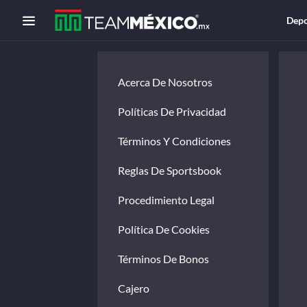
Depo
Acerca De Nosotros
Políticas De Privacidad
Términos Y Condiciones
Reglas De Sportsbook
Procedimiento Legal
Política De Cookies
Términos De Bonos
Cajero