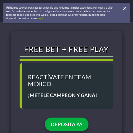
Utilizamos cookies para asegurarnos de que le damos la mejor experiencia en nuestro sitio
web. Si continúa sin cambiar su configuración, asumiremos que está de acuerdo en recibir
todas las cookies de este sitio web. Si desea cambiar sus preferencias, puede hacerlo
siguiendo las instrucciones
aquí
.
FREE BET + FREE PLAY
REACTÍVATE EN TEAM
MÉXICO
¡MÉTELE CAMPEÓN Y GANA!
DEPOSITA YA