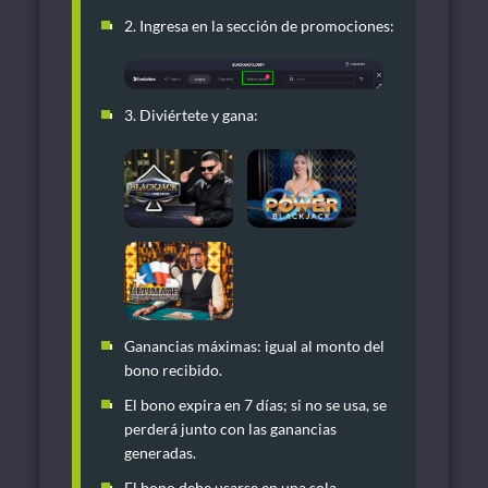
2. Ingresa en la sección de promociones:
3. Diviértete y gana:
Ganancias máximas: igual al monto del
bono recibido.
El bono expira en 7 días; si no se usa, se
perderá junto con las ganancias
generadas.
El bono debe usarse en una sola