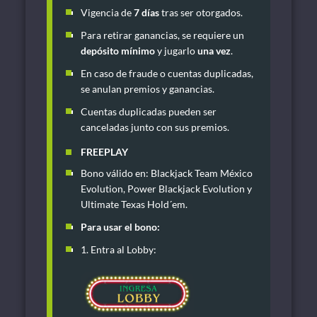
Vigencia de
7 días
tras ser otorgados.
Para retirar ganancias, se requiere un
depósito mínimo
y jugarlo
una vez
.
En caso de fraude o cuentas duplicadas,
se anulan premios y ganancias.
Cuentas duplicadas pueden ser
canceladas junto con sus premios.
FREEPLAY
Bono válido en: Blackjack Team México
Evolution, Power Blackjack Evolution y
Ultimate Texas Hold´em.
Para usar el bono:
1. Entra al Lobby: