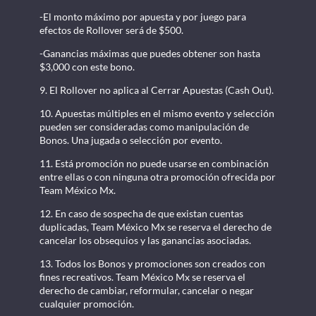
-El monto máximo por apuesta y por juego para
efectos de Rollover será de $500.
-Ganancias máximas que puedes obtener son hasta
$3,000 con este bono.
9. El Rollover no aplica al Cerrar Apuestas (Cash Out).
10. Apuestas múltiples en el mismo evento y selección
pueden ser consideradas como manipulación de
Bonos. Una jugada o selección por evento.
11. Está promoción no puede usarse en combinación
entre ellas o con ninguna otra promoción ofrecida por
Team México Mx.
12. En caso de sospecha de que existan cuentas
duplicadas, Team México Mx se reserva el derecho de
cancelar los obsequios y las ganancias asociadas.
13. Todos los Bonos y promociones son creados con
fines recreativos. Team México Mx se reserva el
derecho de cambiar, reformular, cancelar o negar
cualquier promoción.