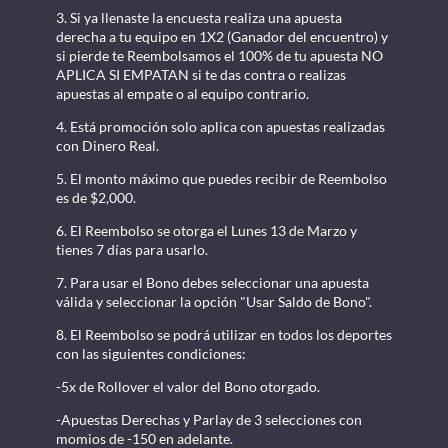
3. Si ya llenaste la encuesta realiza una apuesta
derecha a tu equipo en 1X2 (Ganador del encuentro) y
si pierde te Reembolsamos el 100% de tu apuesta NO
APLICA SI EMPATAN si te das contra o realizas
apuestas al empate o al equipo contrario.
4. Está promoción solo aplica con apuestas realizadas
con Dinero Real.
5. El monto máximo que puedes recibir de Reembolso
es de $2,000.
6. El Reembolso se otorga el Lunes 13 de Marzo y
tienes 7 días para usarlo.
7. Para usar el Bono debes seleccionar una apuesta
válida y seleccionar la opción "Usar Saldo de Bono".
8. El Reembolso se podrá utilizar en todos los deportes
con las siguientes condiciones:
-5x de Rollover el valor del Bono otorgado.
-Apuestas Derechas y Parlay de 3 selecciones con
momios de -150 en adelante.