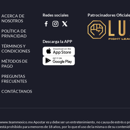
Redes sociales
Patrocinadores Oficial
ACERCA DE
NOSOTROS
POLÍTICA DE
PRIVACIDAD
Descarga la APP
TÉRMINOS Y
CONDICIONES
MÉTODOS DE
PAGO
PREGUNTAS
FRECUENTES
CONTÁCTANOS
www.teammexico.mx Apostar es y debe ser un entretenimiento, no causa de estrés o pro
está prohibido para menores de 18 años, por lo que el uso de la misma o de su conteni