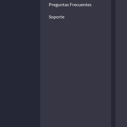
Preguntas Frecuentes
Soporte