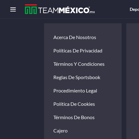
Depo
Acerca De Nosotros
Políticas De Privacidad
Términos Y Condiciones
Reglas De Sportsbook
Procedimiento Legal
Política De Cookies
Términos De Bonos
Cajero