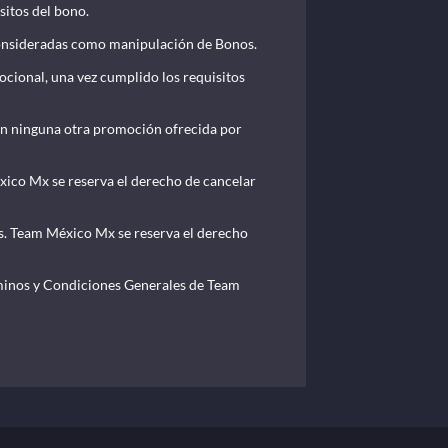
sitos del bono.
consideradas como manipulación de Bonos.
cional, una vez cumplido los requisitos
on ninguna otra promoción ofrecida por
xico Mx se reserva el derecho de cancelar
s. Team México Mx se reserva el derecho
érminos y Condiciones Generales de Team