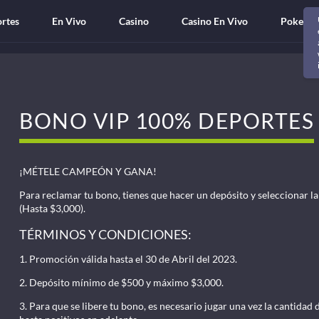
rtes
En Vivo
Casino
Casino En Vivo
Poker
BONO VIP 100% DEPORTES
¡MÉTELE CAMPEÓN Y GANA!
Para reclamar tu bono, tienes que hacer un depósito y seleccionar
(Hasta $3,000).
TÉRMINOS Y CONDICIONES:
1. Promoción válida hasta el 30 de Abril del 2023.
2. Depósito mínimo de $500 y máximo $3,000.
3. Para que se libere tu bono, es necesario jugar una vez la cantid