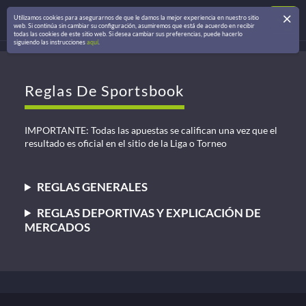
Utilizamos cookies para asegurarnos de que le damos la mejor experiencia en nuestro sitio
web. Si continúa sin cambiar su configuración, asumiremos que está de acuerdo en recibir
todas las cookies de este sitio web. Si desea cambiar sus preferencias, puede hacerlo
siguiendo las instrucciones
aquí
.
Reglas De Sportsbook
IMPORTANTE: Todas las apuestas se califican una vez que el
resultado es oficial en el sitio de la Liga o Torneo
REGLAS GENERALES
REGLAS DEPORTIVAS Y EXPLICACIÓN DE
MERCADOS