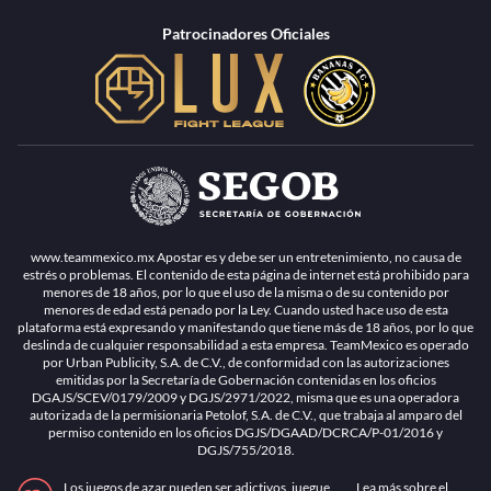
Patrocinadores Oficiales
www.teammexico.mx Apostar es y debe ser un entretenimiento, no causa de
estrés o problemas. El contenido de esta página de internet está prohibido para
menores de 18 años, por lo que el uso de la misma o de su contenido por
menores de edad está penado por la Ley. Cuando usted hace uso de esta
plataforma está expresando y manifestando que tiene más de 18 años, por lo que
deslinda de cualquier responsabilidad a esta empresa. TeamMexico es operado
por Urban Publicity, S.A. de C.V., de conformidad con las autorizaciones
emitidas por la Secretaría de Gobernación contenidas en los oficios
DGAJS/SCEV/0179/2009 y DGJS/2971/2022, misma que es una operadora
autorizada de la permisionaria Petolof, S.A. de C.V., que trabaja al amparo del
permiso contenido en los oficios DGJS/DGAAD/DCRCA/P-01/2016 y
DGJS/755/2018.
Los juegos de azar pueden ser adictivos, juegue
Lea más sobre el