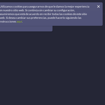
Utilizamos cookies para asegurarnos de que le damos la mejor experiencia
Iniciar Sesión
Regístrate
en nuestro sitio web. Si continúa sin cambiar su configuración,
asumiremos que está de acuerdo en recibir todas las cookies de este sitio
web. Si desea cambiar sus preferencias, puede hacerlo siguiendo las
instrucciones
aquí
.