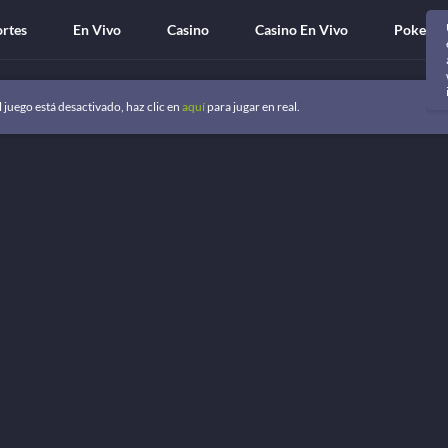
rtes
En Vivo
Casino
Casino En Vivo
Poker
juego está desactivado, haz clic en
aquí
para jugar en real.