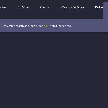
rtes
En Vivo
Casino
Casino En Vivo
Poker
juego está desactivado, haz clic en
aquí
para jugar en real.