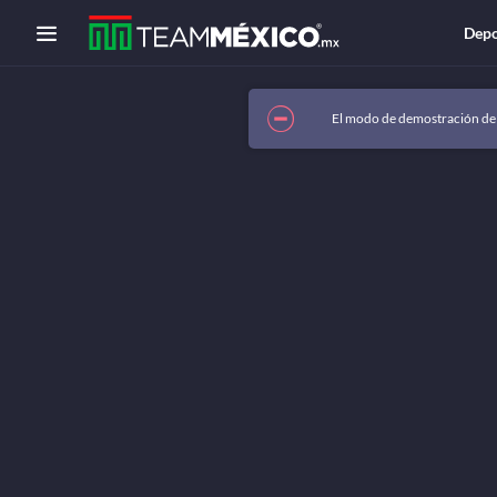
Depo
El modo de demostración del 