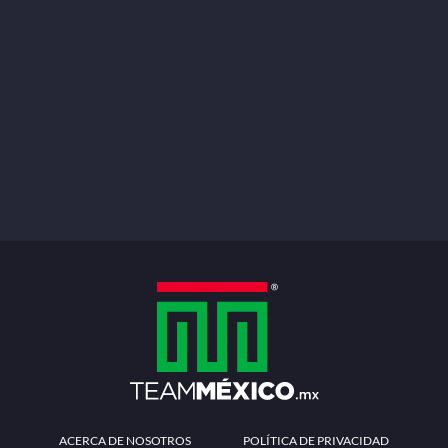
ACERCA DE NOSOTROS
POLÍTICA DE PRIVACIDAD
TÉRMINOS Y CONDICIONES
MÉTODOS DE PAGO
PREGUNTAS FRECUENTES
CONTÁCTANOS
Redes sociales
Descarga la APP
Patrocinadores Oficiales