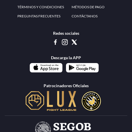
www.teammexico.mx Apostar es y debe ser un entretenimiento, no causa de
estrés o problemas. El contenido de esta página de internet está prohibido para
menores de 18 años, por lo que el uso de la misma o de su contenido por
menores de edad está penado por la Ley. Cuando usted hace uso de esta
plataforma está expresando y manifestando que tiene más de 18 años, por lo que
deslinda de cualquier responsabilidad a esta empresa. TeamMexico es operado
por Urban Publicity, S.A. de C.V., de conformidad con las autorizaciones
emitidas por la Secretaría de Gobernación contenidas en los oficios
DGAJS/SCEV/0179/2009 y DGJS/2971/2022, misma que es una operadora
autorizada de la permisionaria Petolof, S.A. de C.V., que trabaja al amparo del
permiso contenido en los oficios DGJS/DGAAD/DCRCA/P-01/2016 y
DGJS/755/2018.
Los juegos de azar pueden ser adictivos, juegue
Lea más sobre el
con responsabilidad.
Juego responsable
.
Ga
Terapia del juego
Encuentre ayuda:
© 2025 Teammexico | Reservados todos los derechos
1.26.5 [1.89.1] construido en 7/28/2026, 1:00:17 PM