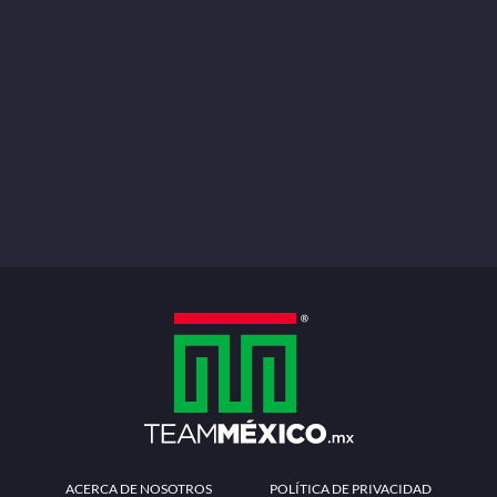
ACERCA DE NOSOTROS
POLÍTICA DE PRIVACIDAD
TÉRMINOS Y CONDICIONES
MÉTODOS DE PAGO
PREGUNTAS FRECUENTES
CONTÁCTANOS
Redes sociales
Descarga la APP
Patrocinadores Oficiales