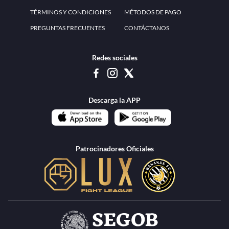
www.teammexico.mx Apostar es y debe ser un entretenimiento, no causa de
estrés o problemas. El contenido de esta página de internet está prohibido para
menores de 18 años, por lo que el uso de la misma o de su contenido por
menores de edad está penado por la Ley. Cuando usted hace uso de esta
plataforma está expresando y manifestando que tiene más de 18 años, por lo que
deslinda de cualquier responsabilidad a esta empresa. TeamMexico es operado
por Urban Publicity, S.A. de C.V., de conformidad con las autorizaciones
emitidas por la Secretaría de Gobernación contenidas en los oficios
DGAJS/SCEV/0179/2009 y DGJS/2971/2022, misma que es una operadora
autorizada de la permisionaria Petolof, S.A. de C.V., que trabaja al amparo del
permiso contenido en los oficios DGJS/DGAAD/DCRCA/P-01/2016 y
DGJS/755/2018.
Los juegos de azar pueden ser adictivos, juegue
Lea más sobre el
con responsabilidad.
Juego responsable
.
Ga
Terapia del juego
Encuentre ayuda:
© 2025 Teammexico | Reservados todos los derechos
1.26.5 [1.89.1] construido en 7/28/2026, 1:00:17 PM