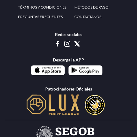
www.teammexico.mx Apostar es y debe ser un entretenimiento, no causa de
estrés o problemas. El contenido de esta página de internet está prohibido para
menores de 18 años, por lo que el uso de la misma o de su contenido por
menores de edad está penado por la Ley. Cuando usted hace uso de esta
plataforma está expresando y manifestando que tiene más de 18 años, por lo que
deslinda de cualquier responsabilidad a esta empresa. TeamMexico es operado
por Urban Publicity, S.A. de C.V., de conformidad con las autorizaciones
emitidas por la Secretaría de Gobernación contenidas en los oficios
DGAJS/SCEV/0179/2009 y DGJS/2971/2022, misma que es una operadora
autorizada de la permisionaria Petolof, S.A. de C.V., que trabaja al amparo del
permiso contenido en los oficios DGJS/DGAAD/DCRCA/P-01/2016 y
DGJS/755/2018.
Los juegos de azar pueden ser adictivos, juegue
Lea más sobre el
con responsabilidad.
Juego responsable
.
Ga
Terapia del juego
Encuentre ayuda:
© 2025 Teammexico | Reservados todos los derechos
1.26.5 [1.89.1] construido en 7/28/2026, 1:00:17 PM