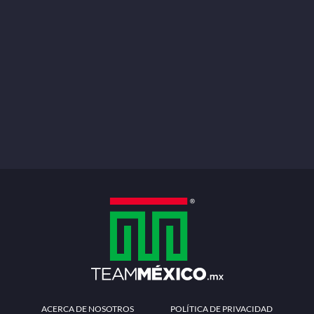
ACERCA DE NOSOTROS
POLÍTICA DE PRIVACIDAD
TÉRMINOS Y CONDICIONES
MÉTODOS DE PAGO
PREGUNTAS FRECUENTES
CONTÁCTANOS
Redes sociales
Descarga la APP
Patrocinadores Oficiales