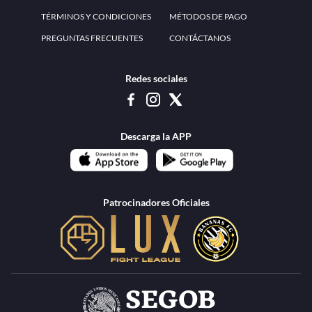
www.teammexico.mx Apostar es y debe ser un entretenimiento, no causa de
estrés o problemas. El contenido de esta página de internet está prohibido para
menores de 18 años, por lo que el uso de la misma o de su contenido por
menores de edad está penado por la Ley. Cuando usted hace uso de esta
plataforma está expresando y manifestando que tiene más de 18 años, por lo que
deslinda de cualquier responsabilidad a esta empresa. TeamMexico es operado
por Urban Publicity, S.A. de C.V., de conformidad con las autorizaciones
emitidas por la Secretaría de Gobernación contenidas en los oficios
DGAJS/SCEV/0179/2009 y DGJS/2971/2022, misma que es una operadora
autorizada de la permisionaria Petolof, S.A. de C.V., que trabaja al amparo del
permiso contenido en los oficios DGJS/DGAAD/DCRCA/P-01/2016 y
DGJS/755/2018.
Los juegos de azar pueden ser adictivos, juegue
Lea más sobre el
con responsabilidad.
Juego responsable
.
Ga
Terapia del juego
Encuentre ayuda:
© 2025 Teammexico | Reservados todos los derechos
1.26.5 [1.89.1] construido en 7/28/2026, 1:00:17 PM