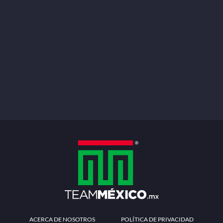
ACERCA DE NOSOTROS
POLÍTICA DE PRIVACIDAD
TÉRMINOS Y CONDICIONES
MÉTODOS DE PAGO
PREGUNTAS FRECUENTES
CONTÁCTANOS
Redes sociales
Descarga la APP
Patrocinadores Oficiales