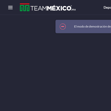
Depo
El modo de demostración del 