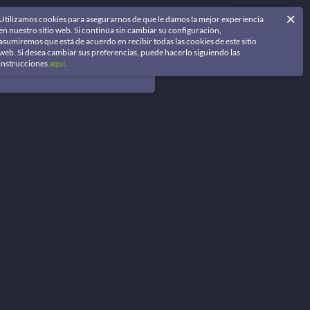
Utilizamos cookies para asegurarnos de que le damos la mejor experiencia
Iniciar Sesión
Regístrate
en nuestro sitio web. Si continúa sin cambiar su configuración,
asumiremos que está de acuerdo en recibir todas las cookies de este sitio
web. Si desea cambiar sus preferencias, puede hacerlo siguiendo las
instrucciones
aquí
.