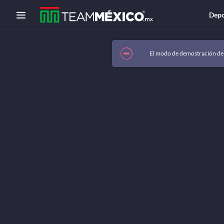
Depo
El modo de demostración del 