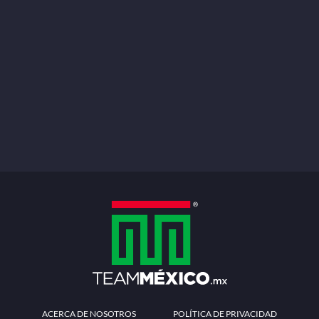
ACERCA DE NOSOTROS
POLÍTICA DE PRIVACIDAD
TÉRMINOS Y CONDICIONES
MÉTODOS DE PAGO
PREGUNTAS FRECUENTES
CONTÁCTANOS
Redes sociales
Descarga la APP
Patrocinadores Oficiales