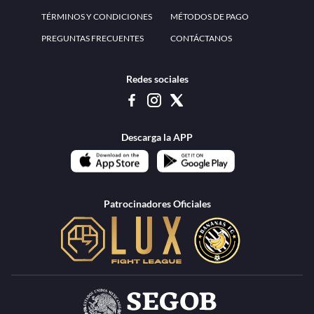
www.teammexico.mx Apostar es y debe ser un entretenimiento, no causa de
estrés o problemas. El contenido de esta página de internet está prohibido para
menores de 18 años, por lo que el uso de la misma o de su contenido por
menores de edad está penado por la Ley. Cuando usted hace uso de esta
plataforma está expresando y manifestando que tiene más de 18 años, por lo que
deslinda de cualquier responsabilidad a esta empresa. TeamMexico es operado
por Urban Publicity, S.A. de C.V., de conformidad con las autorizaciones
emitidas por la Secretaría de Gobernación contenidas en los oficios
DGAJS/SCEV/0179/2009 y DGJS/2971/2022, misma que es una operadora
autorizada de la permisionaria Petolof, S.A. de C.V., que trabaja al amparo del
permiso contenido en los oficios DGJS/DGAAD/DCRCA/P-01/2016 y
DGJS/755/2018.
Los juegos de azar pueden ser adictivos, juegue
Lea más sobre el
con responsabilidad.
Juego responsable
.
Ga
Terapia del juego
Encuentre ayuda:
© 2025 Teammexico | Reservados todos los derechos