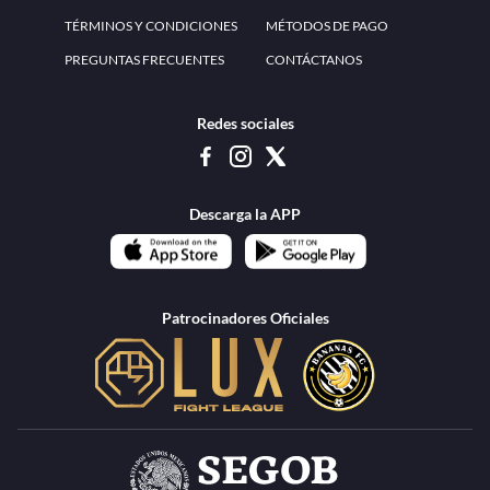
www.teammexico.mx Apostar es y debe ser un entretenimiento, no causa de
estrés o problemas. El contenido de esta página de internet está prohibido para
menores de 18 años, por lo que el uso de la misma o de su contenido por
menores de edad está penado por la Ley. Cuando usted hace uso de esta
plataforma está expresando y manifestando que tiene más de 18 años, por lo que
deslinda de cualquier responsabilidad a esta empresa. TeamMexico es operado
por Urban Publicity, S.A. de C.V., de conformidad con las autorizaciones
emitidas por la Secretaría de Gobernación contenidas en los oficios
DGAJS/SCEV/0179/2009 y DGJS/2971/2022, misma que es una operadora
autorizada de la permisionaria Petolof, S.A. de C.V., que trabaja al amparo del
permiso contenido en los oficios DGJS/DGAAD/DCRCA/P-01/2016 y
DGJS/755/2018.
Los juegos de azar pueden ser adictivos, juegue
Lea más sobre el
con responsabilidad.
Juego responsable
.
Ga
Terapia del juego
Encuentre ayuda:
© 2025 Teammexico | Reservados todos los derechos
1.26.5 [1.89.1] construido en 7/28/2026, 1:00:17 PM