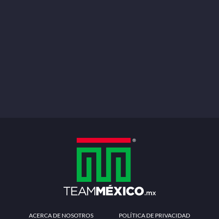
ACERCA DE NOSOTROS
POLÍTICA DE PRIVACIDAD
TÉRMINOS Y CONDICIONES
MÉTODOS DE PAGO
PREGUNTAS FRECUENTES
CONTÁCTANOS
Redes sociales
Descarga la APP
Patrocinadores Oficiales