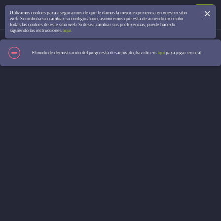
Utilizamos cookies para asegurarnos de que le damos la mejor experiencia en nuestro sitio
web. Si continúa sin cambiar su configuración, asumiremos que está de acuerdo en recibir
todas las cookies de este sitio web. Si desea cambiar sus preferencias, puede hacerlo
siguiendo las instrucciones
aquí
.
El modo de demostración del juego está desactivado, haz clic en
aquí
para jugar en real.