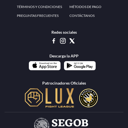
www.teammexico.mx Apostar es y debe ser un entretenimiento, no causa de
estrés o problemas. El contenido de esta página de internet está prohibido para
menores de 18 años, por lo que el uso de la misma o de su contenido por
menores de edad está penado por la Ley. Cuando usted hace uso de esta
plataforma está expresando y manifestando que tiene más de 18 años, por lo que
deslinda de cualquier responsabilidad a esta empresa. TeamMexico es operado
por Urban Publicity, S.A. de C.V., de conformidad con las autorizaciones
emitidas por la Secretaría de Gobernación contenidas en los oficios
DGAJS/SCEV/0179/2009 y DGJS/2971/2022, misma que es una operadora
autorizada de la permisionaria Petolof, S.A. de C.V., que trabaja al amparo del
permiso contenido en los oficios DGJS/DGAAD/DCRCA/P-01/2016 y
DGJS/755/2018.
Los juegos de azar pueden ser adictivos, juegue
Lea más sobre el
con responsabilidad.
Juego responsable
.
Ga
Terapia del juego
Encuentre ayuda:
© 2025 Teammexico | Reservados todos los derechos
1.26.5 [1.89.1] construido en 7/28/2026, 1:00:17 PM