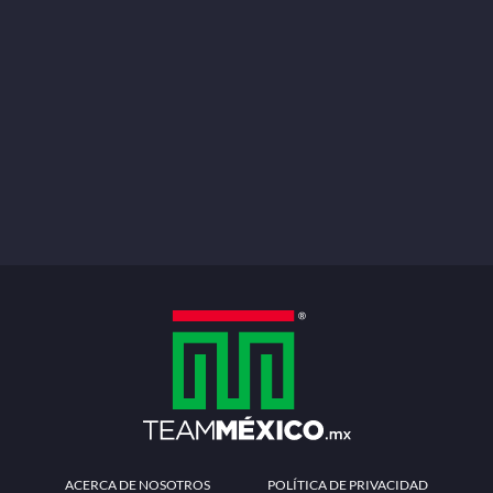
ACERCA DE NOSOTROS
POLÍTICA DE PRIVACIDAD
TÉRMINOS Y CONDICIONES
MÉTODOS DE PAGO
PREGUNTAS FRECUENTES
CONTÁCTANOS
Redes sociales
Descarga la APP
Patrocinadores Oficiales