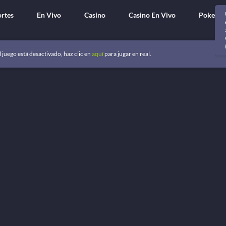
rtes
En Vivo
Casino
Casino En Vivo
Poker
juego está desactivado, haz clic en
aquí
para jugar en real.