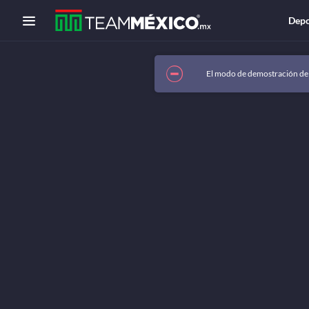
Depo
El modo de demostración del 