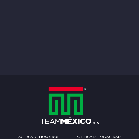
ACERCA DE NOSOTROS
POLÍTICA DE PRIVACIDAD
TÉRMINOS Y CONDICIONES
MÉTODOS DE PAGO
PREGUNTAS FRECUENTES
CONTÁCTANOS
Redes sociales
Descarga la APP
Patrocinadores Oficiales