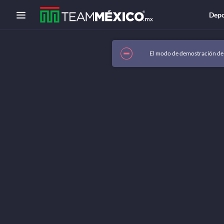
Depo
El modo de demostración del 